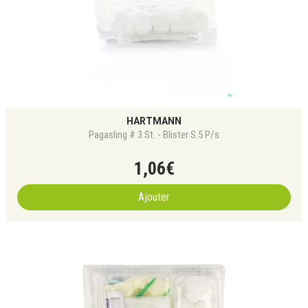
HARTMANN
Pagasling # 3 St. - Blister S.5 P/s
1
,
06
€
Ajouter