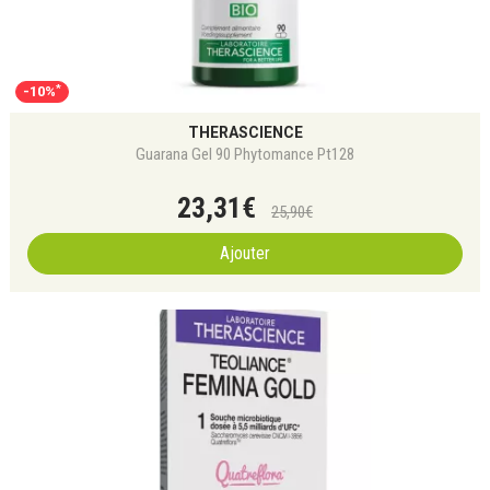
*
-10%
THERASCIENCE
Guarana Gel 90 Phytomance Pt128
23
,
31
€
25
,
90
€
Ajouter