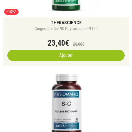
*
-10%
THERASCIENCE
Gingembre Gel 90 Phytomance Pt126
23
,
40
€
26
,
00
€
Ajouter