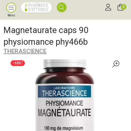
0
Menu
Magnetaurate caps 90
physiomance phy466b
THERASCIENCE
*
-10%