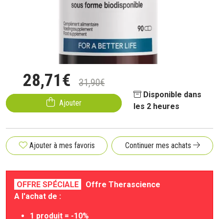
28
,
71
€
31
,
90
€
Disponible dans
Ajouter
les 2 heures
Ajouter à mes favoris
Continuer mes achats
OFFRE SPÉCIALE
Offre Therascience
A l'achat de :
1 produit = -10%