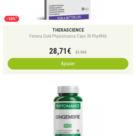
*
-10%
THERASCIENCE
Femina Gold Physiomance Caps 30 Phy496b
28
,
71
€
31
,
90
€
Ajouter