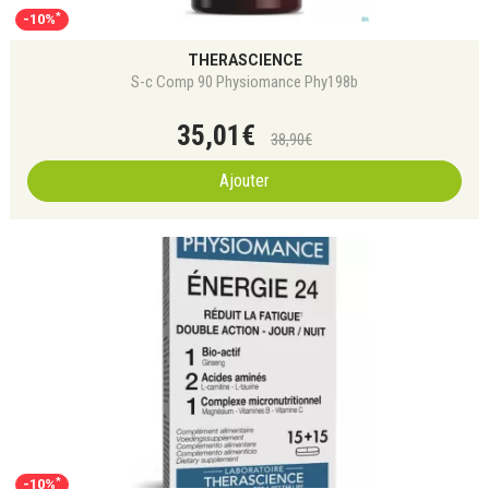
*
-10%
THERASCIENCE
S-c Comp 90 Physiomance Phy198b
35
,
01
€
38
,
90
€
Ajouter
*
-10%