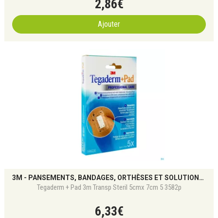
2
,
86
€
Ajouter
3M - PANSEMENTS, BANDAGES, ORTHÈSES ET SOLUTIONS DE SOIN
Tegaderm + Pad 3m Transp Steril 5cmx 7cm 5 3582p
6
,
33
€