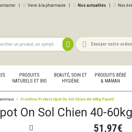
 service
ontacter
|
Venir à la pharmacie
|
Nos actualités
|
Nos év
Envoyer votre ordo
RES
PRODUITS
BEAUTÉ, SOIN ET
PRODUITS BÉBÉ
NATURELS ET BIO
HYGIÈNE
& MAMAN
animaux
Frontline Protect Spot On Sol Chien 40-60kg Pipet3
Spot On Sol Chien 40-60kg
51
,
97
€