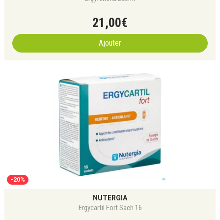
21
,
00
€
Ajouter
-20%
NUTERGIA
Ergycartil Fort Sach 16