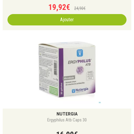
19
,
92
€
24
,
90
€
Ajouter
NUTERGIA
Ergyphilus Atb Caps 30