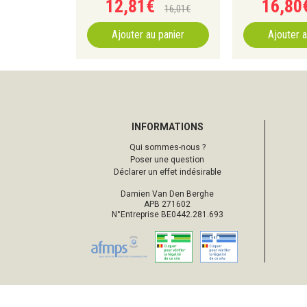
12
,
81
€
16
,
80
16
,
01
€
Ajouter au panier
Ajouter a
INFORMATIONS
Qui sommes-nous ?
Poser une question
Déclarer un effet indésirable
Damien Van Den Berghe
APB 271602
N°Entreprise BE0442.281.693