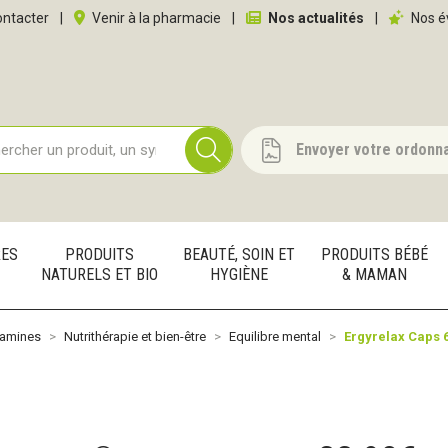
 service
ntacter
|
Venir à la pharmacie
|
Nos actualités
|
Nos é
Envoyer votre ordonn
RES
PRODUITS
BEAUTÉ, SOIN ET
PRODUITS BÉBÉ
NATURELS ET BIO
HYGIÈNE
& MAMAN
tamines
Nutrithérapie et bien-être
Equilibre mental
Ergyrelax Caps 