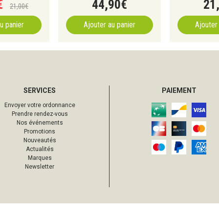
€
44
,
90
€
21
21
,
00
€
u panier
Ajouter au panier
Ajouter
SERVICES
PAIEMENT
Envoyer votre ordonnance
Prendre rendez-vous
Nos événements
Promotions
Nouveautés
Actualités
Marques
Newsletter