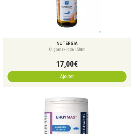
NUTERGIA
Oligomax Iode 150ml
17
,
00
€
Ajouter