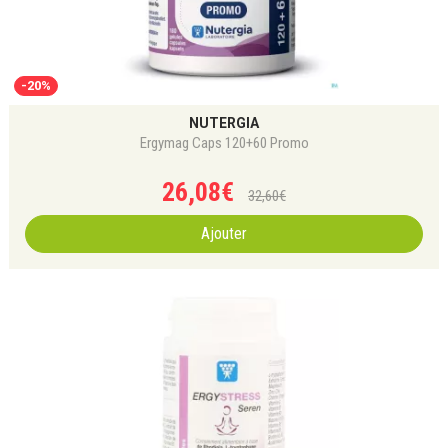
-20%
NUTERGIA
Ergymag Caps 120+60 Promo
26
,
08
€
32
,
60
€
Ajouter