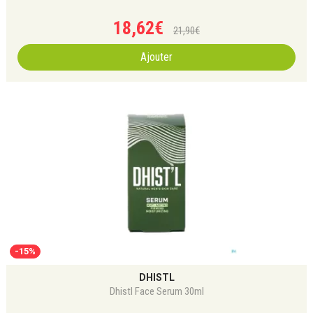
18
,
62
€
21
,
90
€
Ajouter
-15%
DHISTL
Dhistl Face Serum 30ml