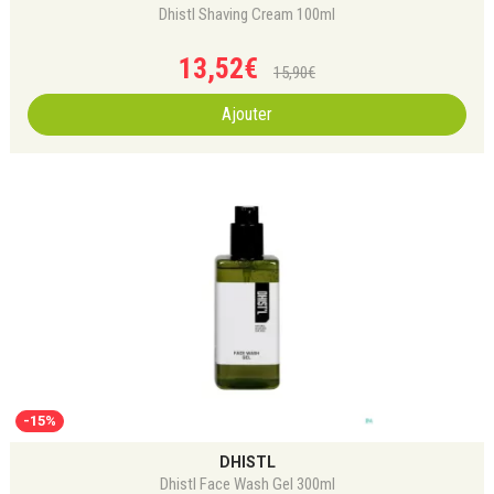
Dhistl Shaving Cream 100ml
13
,
52
€
15
,
90
€
Ajouter
-15%
DHISTL
Dhistl Face Wash Gel 300ml