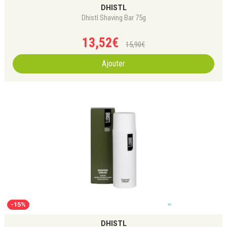
DHISTL
Dhistl Shaving Bar 75g
13
,
52
€
15
,
90
€
Ajouter
-15%
DHISTL