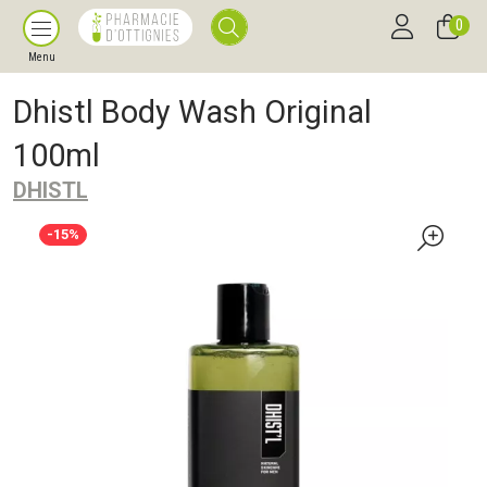
0
Menu
Dhistl Body Wash Original
100ml
DHISTL
-15%