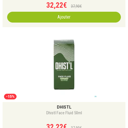
32
,
22
€
37
,
90
€
Ajouter
-15%
DHISTL
Dhistl Face Fluid 50ml
32
,
22
€