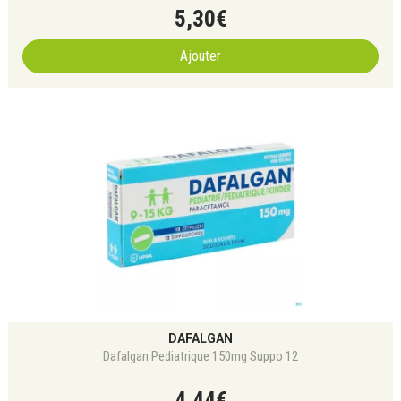
5
,
30
€
Ajouter
DAFALGAN
Dafalgan Pediatrique 150mg Suppo 12
4
,
44
€