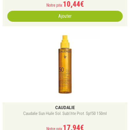
10
,
44
€
Notre prix
Ajouter
CAUDALIE
Caudalie Sun Huile Sol. Subl.hte Prot. Spf50 150ml
17
,
94
€
Notre prix