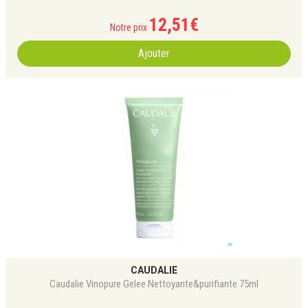
12
,
51
€
Notre prix
Ajouter
CAUDALIE
Caudalie Vinopure Gelee Nettoyante&purifiante 75ml