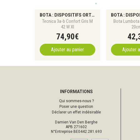
BOTA : DISPOSITIFS ORTHOPÉDIQUES ET SOUTIEN DU CORPS
Tecnica 3a-b Confort Gris M
Bota Lumbota 
42 W Xl
20cm
74
,
90
€
42
,
Ajouter au panier
Ajouter a
INFORMATIONS
Qui sommes-nous ?
Poser une question
Déclarer un effet indésirable
Damien Van Den Berghe
APB 271602
N°Entreprise BE0442.281.693