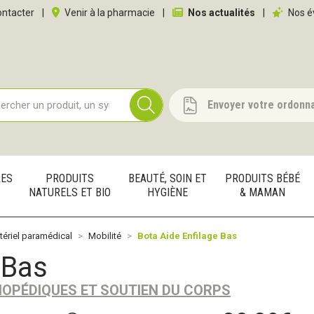
 service
ntacter
|
Venir à la pharmacie
|
Nos actualités
|
Nos é
Envoyer votre ordonn
RES
PRODUITS
BEAUTÉ, SOIN ET
PRODUITS BÉBÉ
NATURELS ET BIO
HYGIÈNE
& MAMAN
tériel paramédical
Mobilité
Bota Aide Enfilage Bas
 Bas
THOPÉDIQUES ET SOUTIEN DU CORPS