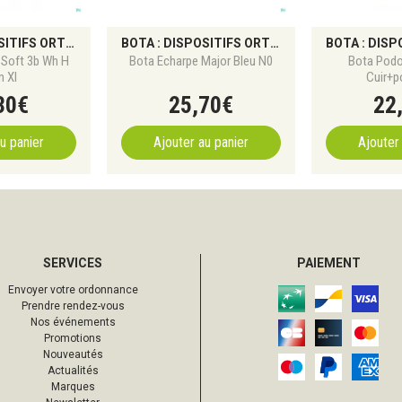
BOTA : DISPOSITIFS ORTHOPÉDIQUES ET SOUTIEN DU CORPS
BOTA : DISPOSITIFS ORTHOPÉDIQUES ET SOUTIEN DU CORPS
Soft 3b Wh H
Bota Echarpe Major Bleu N0
Bota Podo
 Xl
Cuir+p
30
€
25
,
70
€
22
u panier
Ajouter au panier
Ajouter
SERVICES
PAIEMENT
Envoyer votre ordonnance
Prendre rendez-vous
Nos événements
Promotions
Nouveautés
Actualités
Marques