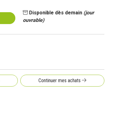
Disponible dès demain
(jour
ouvrable)
s
Continuer mes achats