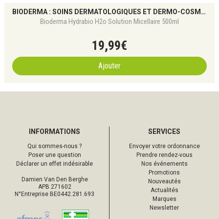
BIODERMA : SOINS DERMATOLOGIQUES ET DERMO-COSMÉTIQUES POUR TOUS LES TYPES DE PEAU
Bioderma Hydrabio H2o Solution Micellaire 500ml
19
,
99
€
Ajouter
INFORMATIONS
SERVICES
Qui sommes-nous ?
Envoyer votre ordonnance
Poser une question
Prendre rendez-vous
Déclarer un effet indésirable
Nos événements
Promotions
Damien Van Den Berghe
Nouveautés
APB 271602
Actualités
N°Entreprise BE0442.281.693
Marques
Newsletter