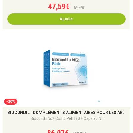
47
,
59
€
59
,
49
€
Ajouter
-20%
BIOCONDIL : COMPLÉMENTS ALIMENTAIRES POUR LES ARTICULATIONS ET LE CARTILAGE
Biocondil Nc2 Comp Pell 180 + Caps 90 Nf