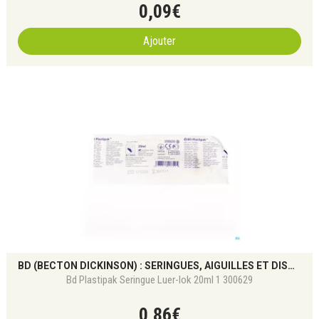
0
,
09
€
Ajouter
BD (BECTON DICKINSON) : SERINGUES, AIGUILLES ET DISPOSITIFS MÉDICAUX DE PRÉCISION
Bd Plastipak Seringue Luer-lok 20ml 1 300629
0
,
86
€