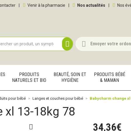
 service
ontacter
|
Venir à la pharmacie
|
Nos actualités
|
Nos év
Envoyer votre ordo
RES
PRODUITS
BEAUTÉ, SOIN ET
PRODUITS BÉBÉ
NATURELS ET BIO
HYGIÈNE
& MAMAN
duits pour bébé
Langes et couches pour bébé
Babycharm change xl 
 xl 13-18kg 78
34
,
36
€