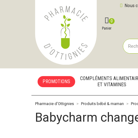
Pharmacie d'Ottignies Votre pharmacie en ligne à votre
Nous c
0
Compte
Favoris
Panier
COMPLÉMENTS ALIMENTAI
PROMOTIONS
ET VITAMINES
Pharmacie d'Ottignies
Produits bébé & maman
Pro
Babycharm change