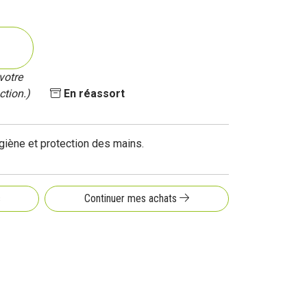
votre
ction.)
En réassort
giène et protection des mains.
s
Continuer mes achats