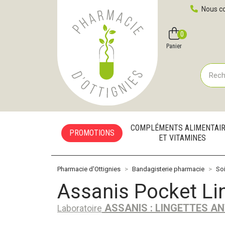
Pharmacie d'Ottignies Votre pharmacie en ligne à votre
Nous co
0
Compte
Favoris
Panier
COMPLÉMENTS ALIMENTAI
PROMOTIONS
ET VITAMINES
Pharmacie d'Ottignies
Bandagisterie pharmacie
Soi
Assanis Pocket Lin
ASSANIS : LINGETTES A
Laboratoire