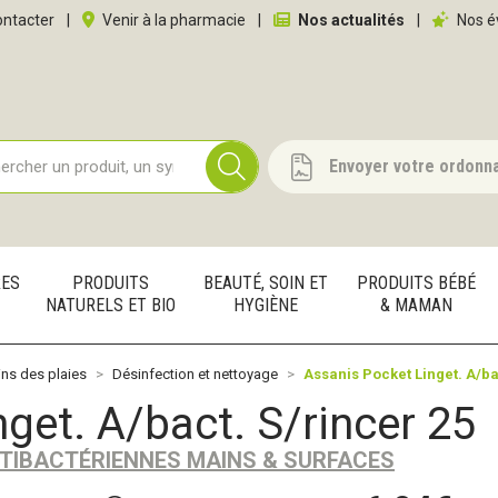
 service
ntacter
|
Venir à la pharmacie
|
Nos actualités
|
Nos é
Envoyer votre ordonn
RES
PRODUITS
BEAUTÉ, SOIN ET
PRODUITS BÉBÉ
NATURELS ET BIO
HYGIÈNE
& MAMAN
ns des plaies
Désinfection et nettoyage
Assanis Pocket Linget. A/ba
get. A/bact. S/rincer 25
NTIBACTÉRIENNES MAINS & SURFACES