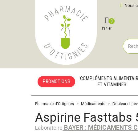
Pharmacie d'Ottignies Votre pharmacie en ligne à votre
Nous c
0
Compte
Favoris
Panier
COMPLÉMENTS ALIMENTAI
PROMOTIONS
ET VITAMINES
Pharmacie d'Ottignies
Médicaments
Douleur et fièv
Aspirine Fasttabs
BAYER : MÉDICAMENTS C
Laboratoire