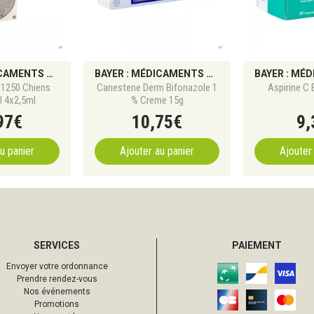
BAYER : MÉDICAMENTS CONTRE LA DOULEUR, TROUBLES DIGESTIFS, INFECTIONS ET COMPLÉMENTS SANTÉ
BAYER : MÉDICAMENTS CONTRE LA DOULEUR, TROUBLES DIGESTIFS, INFECTIONS ET COMPLÉMENTS SANTÉ
/1250 Chiens
Canestene Derm Bifonazole 1
Aspirine C 
l 4x2,5ml
% Creme 15g
97
€
10
,
75
€
9
,
u panier
Ajouter au panier
Ajouter
SERVICES
PAIEMENT
Envoyer votre ordonnance
Prendre rendez-vous
Nos événements
Promotions