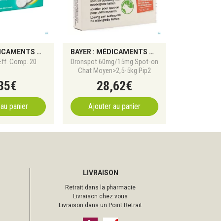
BAYER : MÉDICAMENTS CONTRE LA DOULEUR, TROUBLES DIGESTIFS, INFECTIONS ET COMPLÉMENTS SANTÉ
BAYER : MÉDICAMENTS CONTRE LA DOULEUR, TROUBLES DIGESTIFS, INFECTIONS ET COMPLÉMENTS SANTÉ
Eff. Comp. 20
Dronspot 60mg/15mg Spot-on
Chat Moyen>2,5-5kg Pip2
35
€
28
,
62
€
 au panier
Ajouter au panier
LIVRAISON
Retrait dans la pharmacie
Livraison chez vous
Livraison dans un Point Retrait