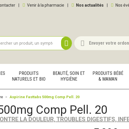
 service
ontacter
|
Venir à la pharmacie
|
Nos actualités
|
Nos év
Envoyer votre ordo
RES
PRODUITS
BEAUTÉ, SOIN ET
PRODUITS BÉBÉ
NATURELS ET BIO
HYGIÈNE
& MAMAN
re
Aspirine Fasttabs 500mg Comp Pell. 20
 500mg Comp Pell. 20
ONTRE LA DOULEUR, TROUBLES DIGESTIFS, IN