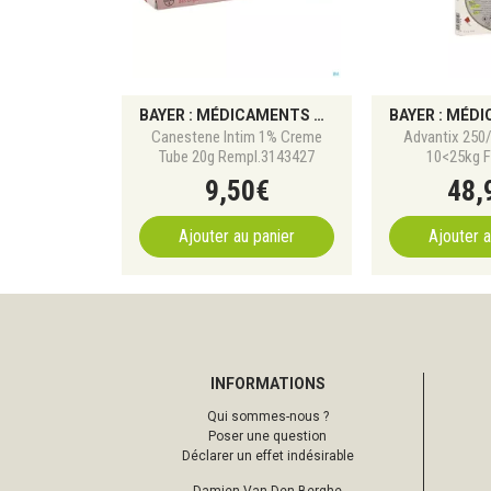
BAYER : MÉDICAMENTS CONTRE LA DOULEUR, TROUBLES DIGESTIFS, INFECTIONS ET COMPLÉMENTS SANTÉ
Canestene Intim 1% Creme
Advantix 250
Tube 20g Rempl.3143427
10<25kg F
9
,
50
€
48
,
Ajouter au panier
Ajouter a
INFORMATIONS
Qui sommes-nous ?
Poser une question
Déclarer un effet indésirable
Damien Van Den Berghe