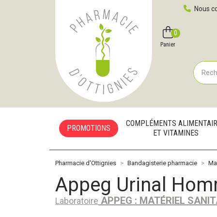
Pharmacie d'Ottignies Votre pharmacie en ligne à votre
Nous co
0
Compte
Favoris
Panier
COMPLÉMENTS ALIMENTAI
PROMOTIONS
ET VITAMINES
Pharmacie d'Ottignies
Bandagisterie pharmacie
Ma
Appeg Urinal Hom
APPEG : MATÉRIEL SANIT
Laboratoire