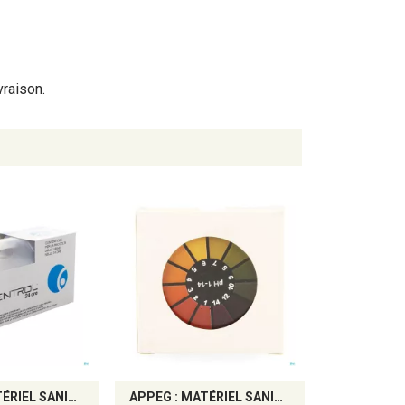
vraison.
APPEG : MATÉRIEL SANITAIRE ET AIDES À L’HYGIÈNE
APPEG : MATÉRIEL SANITAIRE ET AIDES À L’HYGIÈNE