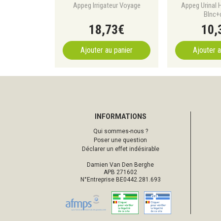
Appeg Irrigateur Voyage
Appeg Urinal
Blnc+
18
,
73
€
10
,
Ajouter au panier
Ajouter a
INFORMATIONS
Qui sommes-nous ?
Poser une question
Déclarer un effet indésirable
Damien Van Den Berghe
APB 271602
N°Entreprise BE0442.281.693