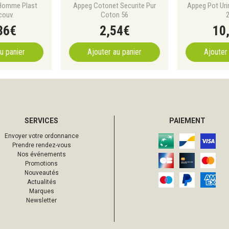
 Homme Plast
Appeg Cotonet Securite Pur
Appeg Pot Uri
couv.
Coton 56
2
36
€
2
,
54
€
10
u panier
Ajouter au panier
Ajouter
SERVICES
PAIEMENT
Envoyer votre ordonnance
Prendre rendez-vous
Nos événements
Promotions
Nouveautés
Actualités
Marques
Newsletter