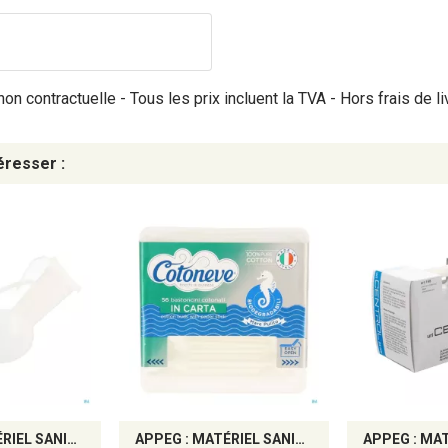
on contractuelle - Tous les prix incluent la TVA - Hors frais de li
éresser :
APPEG : MATÉRIEL SANITAIRE ET AIDES À L’HYGIÈNE
APPEG : MATÉRIEL SANITAIRE ET AIDES À L’HYGIÈNE