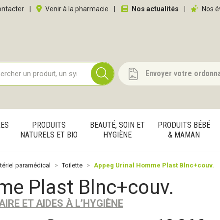
 service
ntacter
|
Venir à la pharmacie
|
Nos actualités
|
Nos é
Envoyer votre ordonn
RES
PRODUITS
BEAUTÉ, SOIN ET
PRODUITS BÉBÉ
NATURELS ET BIO
HYGIÈNE
& MAMAN
tériel paramédical
Toilette
Appeg Urinal Homme Plast Blnc+couv.
me Plast Blnc+couv.
AIRE ET AIDES À L’HYGIÈNE