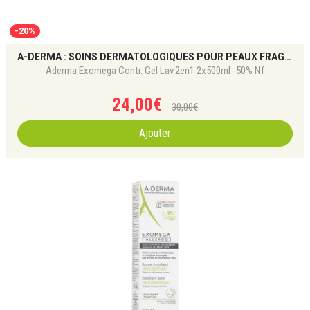
-20%
A-DERMA : SOINS DERMATOLOGIQUES POUR PEAUX FRAGILES
Aderma Exomega Contr. Gel Lav.2en1 2x500ml -50% Nf
24
,
00
€
30
,
00
€
Ajouter