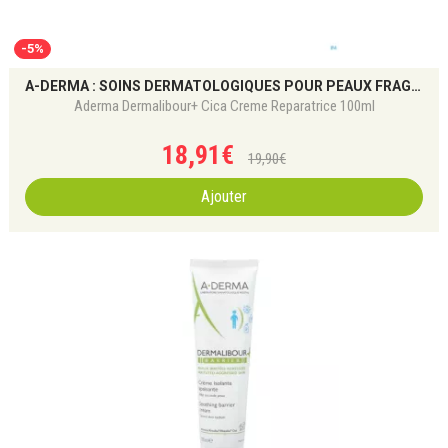
-5%
A-DERMA : SOINS DERMATOLOGIQUES POUR PEAUX FRAGILES
Aderma Dermalibour+ Cica Creme Reparatrice 100ml
18
,
91
€
19
,
90
€
Ajouter