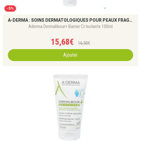
-5%
A-DERMA : SOINS DERMATOLOGIQUES POUR PEAUX FRAGILES
Aderma Dermalibour+ Barrier Cr Isolante 100ml
15
,
68
€
16
,
50
€
Ajouter