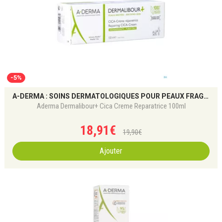
-5%
A-DERMA : SOINS DERMATOLOGIQUES POUR PEAUX FRAGILES
Aderma Dermalibour+ Cica Creme Reparatrice 100ml
18
,
91
€
19
,
90
€
Ajouter